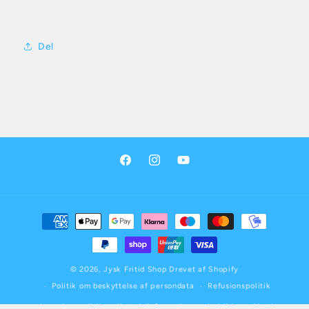
Del
Facebook
Instagram
YouTube
Betalingsmetoder
© 2026,
Jysk Fritid Shop
Drevet af Shopify
Politik om beskyttelse af persondata
Refusionspolitik
Leveringspolitik
Kontaktinformation
Juridisk meddelelse