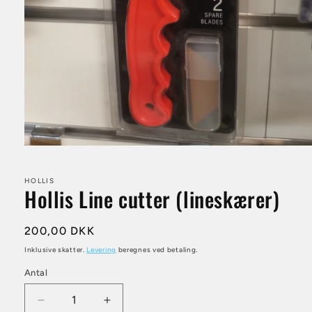
Åbn
mediet
1
i
HOLLIS
Hollis Line cutter (lineskærer)
modus
Normalpris
200,00 DKK
Inklusive skatter.
Levering
beregnes ved betaling.
Antal
Antal
Reducer
Øg