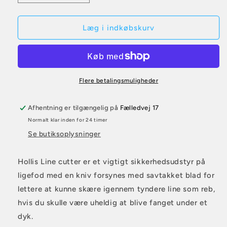
antallet
antallet
for
for
Hollis
Hollis
Læg i indkøbskurv
Line
Line
cutter
cutter
(lineskærer)
(lineskærer)
Flere betalingsmuligheder
Afhentning er tilgængelig på
Fælledvej 17
Normalt klar inden for 24 timer
Se butiksoplysninger
Hollis Line cutter er et vigtigt sikkerhedsudstyr på
ligefod med en kniv forsynes med savtakket blad for
lettere at kunne skære igennem tyndere line som reb,
hvis du skulle være uheldig at blive fanget under et
dyk.