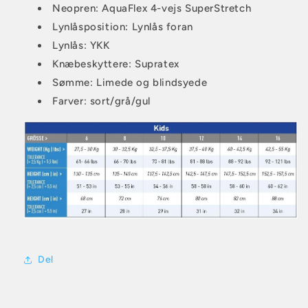
Neopren: AquaFlex 4-vejs SuperStretch
Lynlåsposition: Lynlås foran
Lynlås: YKK
Knæbeskyttere: Supratex
Sømme: Limede og blindsyede
Farver: sort/grå/gul
Del