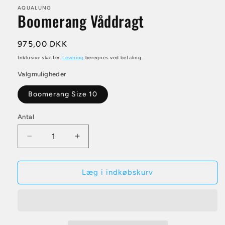
AQUALUNG
Boomerang Våddragt
Normalpris
975,00 DKK
Inklusive skatter.
Levering
beregnes ved betaling.
Valgmuligheder
Boomerang Size 10
Antal
Antal
Reducer
Øg
antallet
antallet
for
for
Boomerang
Boomerang
Læg i indkøbskurv
Våddragt
Våddragt