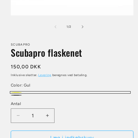
Åbn
mediet
1
af
1
/
2
i
modus
SCUBAPRO
Scubapro flaskenet
Normalpris
150,00 DKK
Inklusive skatter.
Levering
beregnes ved betaling.
Color:
Gul
Gul
Sort
Antal
Antal
Reducer
Øg
antallet
antallet
for
for
Scubapro
Scubapro
Læg i indkøbskurv