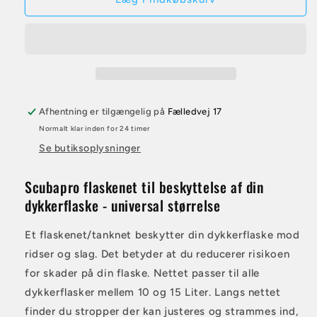
flaskenet
flaskenet
Afhentning er tilgængelig på
Fælledvej 17
Normalt klar inden for 24 timer
Se butiksoplysninger
Scubapro flaskenet til beskyttelse af din
dykkerflaske - universal størrelse
Et flaskenet/tanknet beskytter din dykkerflaske mod
ridser og slag. Det betyder at du reducerer risikoen
for skader på din flaske. Nettet passer til alle
dykkerflasker mellem 10 og 15 Liter. Langs nettet
finder du stropper der kan justeres og strammes ind,