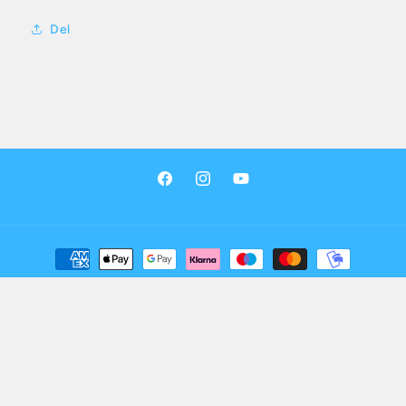
Del
Facebook
Instagram
YouTube
Betalingsmetoder
© 2026,
Jysk Fritid Shop
Drevet af Shopify
Politik om beskyttelse af persondata
Refusionspolitik
Leveringspolitik
Kontaktinformation
Juridisk meddelelse
Servicevilkår