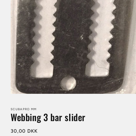
Åbn
mediet
1
i
SCUBAPRO MM
Webbing 3 bar slider
modus
Normalpris
30,00 DKK